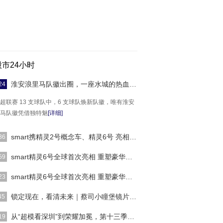
股市24小时
淮安浪里马队徽出圈，一座水城的热血与烟火气
24
超联赛 13 支球队中，6 支球队焕新队徽，唯有淮安
马队徽凭借独特魅
[详细]
smart携精灵2号概念车、精灵6号 亮相2026粤
36
202 6 年 5 月 29 日， 中国深圳 ） 今日，由奔驰设
smart精灵6号全球首次亮相 重塑豪华掀背轿车
59
中国智造的新奢
[详细]
4 月 22 日，北京） 4月22日，smart品牌之夜在北京
smart精灵6号全球首次亮相 重塑豪华掀背轿车
23
艺术中心圆满落幕
[详细]
]
锁定现在，看清未来｜蔡司小瞳堡镜片正式上市
45
越来越多家长已经感受到，近视正成为孩子成长中一
从“超模看深圳”到荣耀加冕，第十三季SIUF国
19