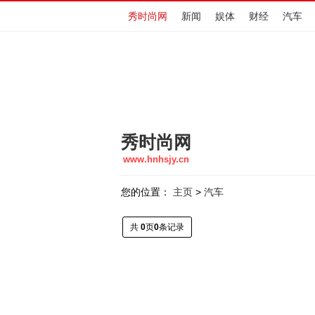
秀时尚网
新闻
娱体
财经
汽车
秀时尚网
www.hnhsjy.cn
您的位置：
主页
汽车
>
共
0
页
0
条记录