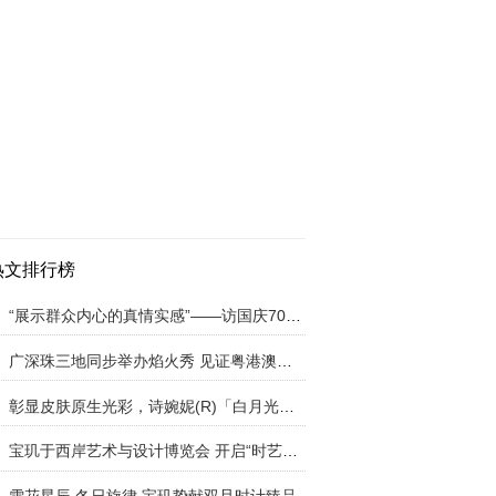
热文排行榜
“展示群众内心的真情实感”——访国庆70周年群众
广深珠三地同步举办焰火秀 见证粤港澳大湾区好“
彰显皮肤原生光彩，诗婉妮(R)「白月光」助你绽放
宝玑于西岸艺术与设计博览会 开启“时艺无界——