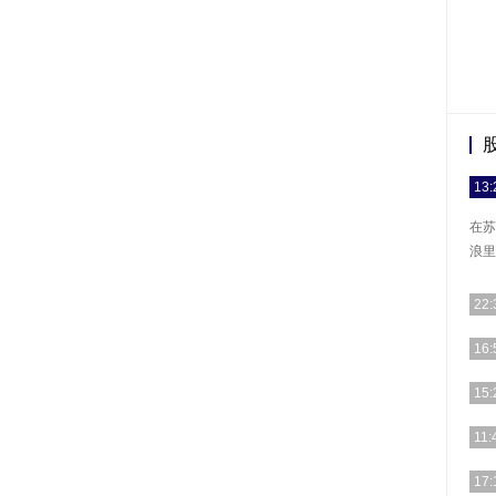
13:
在苏
浪里
22:
（ 
16:
计、
（ 
15:
星地
[详细
11:
如今
17: