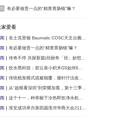
不开的难题。虽然
[详细]
]
有必要做贵一点的“精查胃肠镜”嘛？
25
]
大家爱看
闻
|
名士克里顿 Baumatic COSC天文台腕表 中国
闻
|
有必要做贵一点的“精查胃肠镜”嘛？
闻
|
传奇不停 共探新篇|丝丽奇「丝」妙想大师论
闻
|
饮水黑科技：碧云泉小积木G5如何6分钟实现
闻
|
传统植发模式或被颠覆，微针疗法改善脱发获
闻
|
从“超模看深圳”到荣耀加冕，第十三季SIUF
闻
|
这个十一，种草橱下冷热即饮净水机，开启品
闻
|
淮安成功举办第四届淮河华商大会211个签约