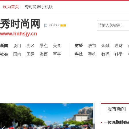
设为首页
秀时尚网手机版
秀时尚网
www.hnhsjy.cn
新闻
厦门
县区
景点
美食
财经
股市
金融
理财
社会
国内
国际
海西
军事
科技
手机
数码
科学
黑果枸杞固体饮
有梦当燃！“中国体育彩
股市新闻
上市
票杯”2024年海南省自
一位晚期肺癌