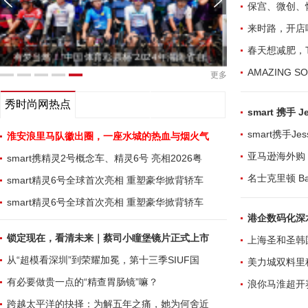
保宫、微创、
来时路，开店
春天想减肥，
“高管说消保”—中国人寿财险青岛市分 公司
浪你马淮
更多
秀时尚网热点
smart 携手 Je
smart携手J
淮安浪里马队徽出圈，一座水城的热血与烟火气
亚马逊海外购
smart携精灵2号概念车、精灵6号 亮相2026粤
名士克里顿 Ba
smart精灵6号全球首次亮相 重塑豪华掀背轿车
smart精灵6号全球首次亮相 重塑豪华掀背轿车
港企数码化深
锁定现在，看清未来｜蔡司小瞳堡镜片正式上市
上海圣和圣韩
从“超模看深圳”到荣耀加冕，第十三季SIUF国
美力城双料里
有必要做贵一点的“精查胃肠镜”嘛？
浪你马淮超开
跨越太平洋的抉择：为解五年之痛，她为何舍近