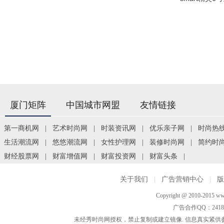
厦门矩阵
中国城市网盟
友情链接
第一商机网
|
艺术时尚网
|
时装资讯网
|
优乐亲子网
|
时尚热
生活潮流网
|
悠悠潮流网
|
女性护理网
|
装修时尚网
|
简约时
财经股票网
|
财富增值网
|
财富投资网
|
财富头条
|
关于我们
|
广告营销中心
|
Copyright @ 2010-2015 www
广告合作QQ：2418533
未经秀时尚网授权，禁止复制或建立镜像. 信息真实紧供参